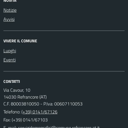
NOVITÀ
Notizie
Avvisi
VIVERE IL COMUNE
Luoghi
Eventi
CONTATTI
Via Cavour, 10
14030 Refrancore (AT)
C.F. 80003810050 - P.Iva: 00607110053
Telefono:
(+39) 0141/67126
Fax: (+39) 0141/67103
E-mail: