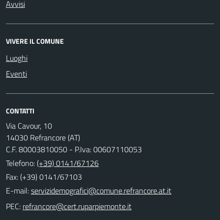
Avvisi
VIVERE IL COMUNE
Luoghi
Eventi
CONTATTI
Via Cavour, 10
14030 Refrancore (AT)
C.F. 80003810050 - P.Iva: 00607110053
Telefono:
(+39) 0141/67126
Fax: (+39) 0141/67103
E-mail:
PEC: