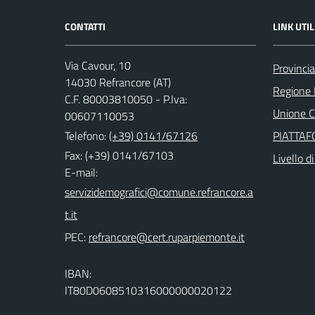
CONTATTI
LINK UTIL
Via Cavour, 10
Provincia
14030 Refrancore (AT)
Regione
C.F. 80003810050 - P.Iva:
Unione Co
00607110053
Telefono:
(+39) 0141/67126
PIATTA
Fax: (+39) 0141/67103
Livello d
E-mail:
PEC:
IBAN:
IT80D0608510316000000020122