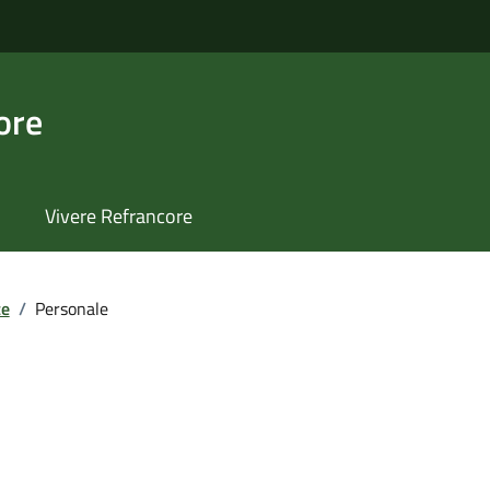
ore
Vivere Refrancore
te
/
Personale