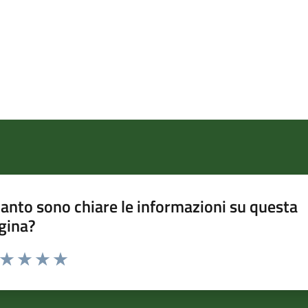
anto sono chiare le informazioni su questa
gina?
a da 1 a 5 stelle la pagina
ta 1 stelle su 5
Valuta 2 stelle su 5
Valuta 3 stelle su 5
Valuta 4 stelle su 5
Valuta 5 stelle su 5