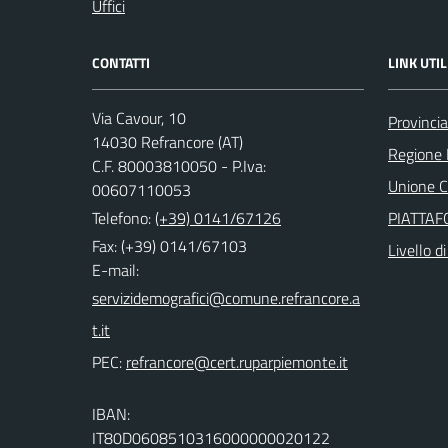
Uffici
CONTATTI
LINK UTIL
Via Cavour, 10
Provincia
14030 Refrancore (AT)
Regione
C.F. 80003810050 - P.Iva:
Unione Co
00607110053
Telefono:
(+39) 0141/67126
PIATTA
Fax: (+39) 0141/67103
Livello d
E-mail:
PEC:
IBAN:
IT80D0608510316000000020122