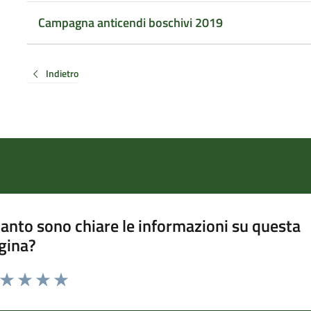
Campagna anticendi boschivi 2019
Indietro
anto sono chiare le informazioni su questa
gina?
a da 1 a 5 stelle la pagina
ta 1 stelle su 5
Valuta 2 stelle su 5
Valuta 3 stelle su 5
Valuta 4 stelle su 5
Valuta 5 stelle su 5